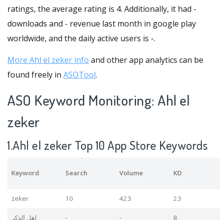
ratings, the average rating is 4. Additionally, it had -
downloads and - revenue last month in google play
worldwide, and the daily active users is -.
More Ahl el zeker info
and other app analytics can be
found freely in
ASOTool
.
ASO Keyword Monitoring: Ahl el
zeker
1.Ahl el zeker Top 10 App Store Keywords
Keyword
Search
Volume
KD
zeker
10
423
23
اهل الذكر
-
-
8