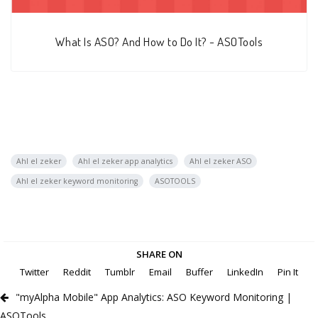
What Is ASO? And How to Do It? - ASOTools
Ahl el zeker
Ahl el zeker app analytics
Ahl el zeker ASO
Ahl el zeker keyword monitoring
ASOTOOLS
SHARE ON
Twitter
Reddit
Tumblr
Email
Buffer
LinkedIn
Pin It
"myAlpha Mobile" App Analytics: ASO Keyword Monitoring |
ASOTools