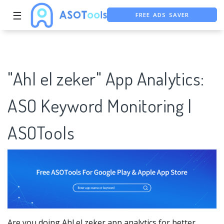
FREE ADS SAVER
☰
FREE ASO TOOL
ASO ASSISTANT + CHATGPT
"Ahl el zeker" App Analytics:
ASO Keyword Monitoring |
ASOTools
Are you doing Ahl el zeker app analytics for better