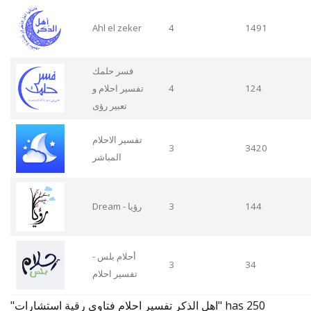
Ahl el zeker
4
1491
فسر حلمك
تفسير احلام و
4
124
تعبير رؤى
تفسير الاحلام
3
3420
المباشر
Dream - رؤيا
3
144
أحلام بلس -
3
34
تفسير احلام
"اهل الذكر تفسير احلام فتاوي رقية استشارات" has 250